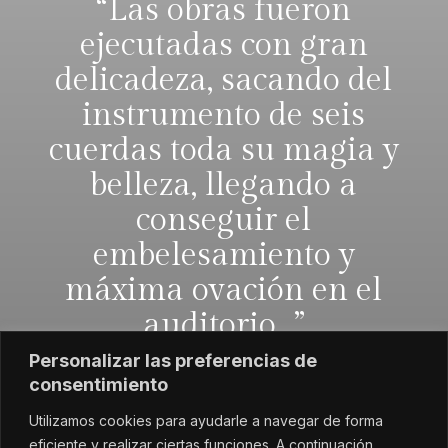
“Las obras fueron
ejecutadas con gran
delicadeza, sacando del
instrumento de seis
cuerdas toda su magia y
belleza, llegando a
conseguir el
embelesamiento y
máxima ovación en el
auditorio…”
Personalizar las preferencias de
consentimiento
Diario de Andalucía
Utilizamos cookies para ayudarle a navegar de forma
eficiente y realizar ciertas funciones. A continuación